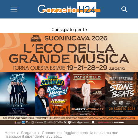
Consigliato per te
Home
Gargano
Comune nel foggiano perde la causa ma non
risarcisce il dipendente: avviato...