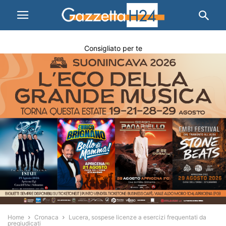
Consigliato per te
Home
Cronaca
Lucera, sospese licenze a esercizi frequentati da
pregiudicati