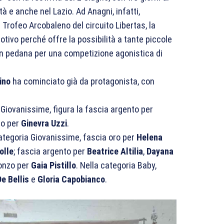
à e anche nel Lazio. Ad Anagni, infatti,
 Trofeo Arcobaleno del circuito Libertas, la
ivo perché offre la possibilità a tante piccole
 in pedana per una competizione agonistica di
ino
ha cominciato già da protagonista, con
a Giovanissime, figura la fascia argento per
zo per
Ginevra Uzzi
.
categoria Giovanissime, fascia oro per
Helena
olle
; fascia argento per
Beatrice Altilia
,
Dayana
ronzo per
Gaia Pistillo
. Nella categoria Baby,
De Bellis
e
Gloria Capobianco
.