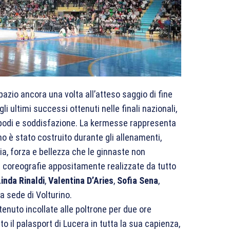
pazio ancora una volta all’atteso saggio di fine
i ultimi successi ottenuti nelle finali nazionali,
, podi e soddisfazione. La kermesse rappresenta
o è stato costruito durante gli allenamenti,
ia, forza e bellezza che le ginnaste non
e coreografie appositamente realizzate da tutto
Linda Rinaldi
,
Valentina D’Aries
,
Sofia Sena
,
la sede di Volturino.
enuto incollate alle poltrone per due ore
 il palasport di Lucera in tutta la sua capienza,