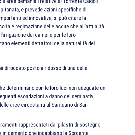
o e aree demaniali relative al Torrente Caldoli
apitanata, e prevede azioni specifiche di
mportanti ed innovative, si può citare la
ccolta e regimazione delle acque che all’attualità
’irrigazione dei campi e per le loro
ano elementi detrattori della naturalità del
ai diroccato posto a ridosso di una delle
 che determinano con le loro luci non adeguate un
seguenti esondazioni a danno dei seminativi
 delle aree circostanti al Santuario di San
rramenti rappresentati dai pilastri di sostegno
he in cemento che ingabbiano la Sorgente