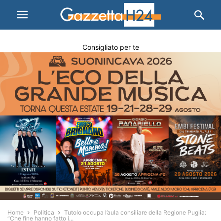
Consigliato per te
Home
Politica
Tutolo occupa l’aula consiliare della Regione Puglia:
“Che fine hanno fatto i...